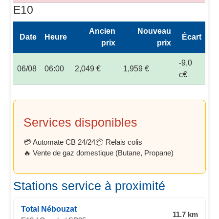
E10
Ancien
Nouveau
Date
Heure
Écart
prix
prix
-9,0
06/08
06:00
2,049 €
1,959 €
c€
Services disponibles
💳 Automate CB 24/24
📦 Relais colis
🔥 Vente de gaz domestique (Butane, Propane)
Stations service à proximité
Total Nébouzat
11.7 km