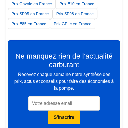
Prix Gazole en France
Prix E10 en France
Prix SP95 en France
Prix SP98 en France
Prix E85 en France
Prix GPLc en France
Ne manquez rien de l'actualité
carburant
Recevez chaque semaine notre synthèse des
prix, actus et conseils pour faire des économies à
la pompe.
S'inscrire