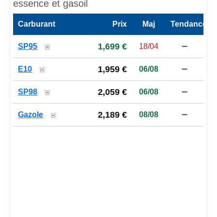
essence et gasoil
Carburant
Prix
Maj
Tendance
Prix des carburants de la station — comparaison à la moy
1,699 €
SP95
18/04
➖
🚨
1,959 €
E10
06/08
➖
🚨
2,059 €
SP98
06/08
➖
🚨
2,189 €
Gazole
08/08
➖
🚨