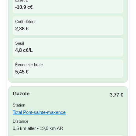
Écart/L
-10,9 c€
Coût détour
2,38 €
Seuil
4,8 c€/L
Économie brute
5,45 €
Gazole
3,77 €
Station
Total Pont-sainte-maxence
Distance
9,5 km aller • 19,0 km AR