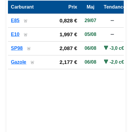
Carburant
Prix
Maj
Tendance
Prix des carburants de la station — comparaison à la moy
0,828 €
E85
29/07
➖
🚨
1,997 €
E10
05/08
➖
🚨
2,087 €
SP98
06/08
🔻 -3,0 c€
🚨
2,177 €
Gazole
06/08
🔻 -2,0 c€
🚨