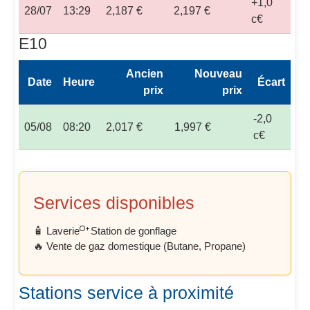
+1,0
28/07
13:29
2,187 €
2,197 €
c€
E10
Ancien
Nouveau
Date
Heure
Écart
prix
prix
-2,0
05/08
08:20
2,017 €
1,997 €
c€
Services disponibles
🧴 Laverie
Station de gonflage
🔥 Vente de gaz domestique (Butane, Propane)
Stations service à proximité