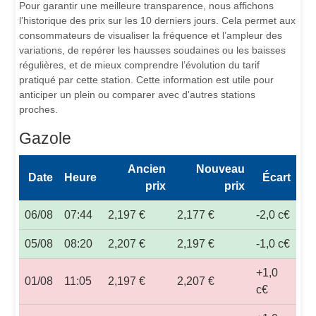
Pour garantir une meilleure transparence, nous affichons
l’historique des prix sur les 10 derniers jours. Cela permet aux
consommateurs de visualiser la fréquence et l’ampleur des
variations, de repérer les hausses soudaines ou les baisses
régulières, et de mieux comprendre l’évolution du tarif
pratiqué par cette station. Cette information est utile pour
anticiper un plein ou comparer avec d'autres stations
proches.
Gazole
Ancien
Nouveau
Date
Heure
Écart
prix
prix
06/08
07:44
2,197 €
2,177 €
-2,0 c€
05/08
08:20
2,207 €
2,197 €
-1,0 c€
+1,0
01/08
11:05
2,197 €
2,207 €
c€