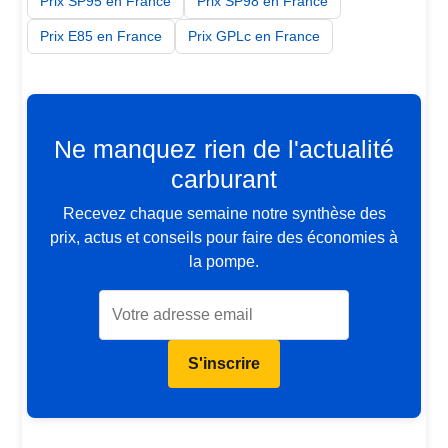
Prix SP95 en France
Prix SP98 en France
Prix E85 en France
Prix GPLc en France
Ne manquez rien de l'actualité
carburant
Recevez chaque semaine notre synthèse des
prix, actus et conseils pour faire des économies à
la pompe.
S'inscrire