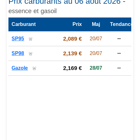
Prix carburants au 06 août 2026 -
essence et gasoil
Carburant
Prix
Maj
Tendance
Prix des carburants de la station — comparaison à la moy
2,089 €
SP95
20/07
➖
🚨
2,139 €
SP98
20/07
➖
🚨
2,169 €
Gazole
28/07
➖
🚨