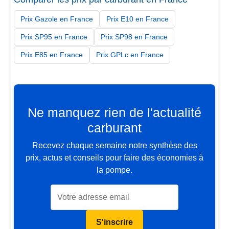
Prix Gazole en France
Prix E10 en France
Prix SP95 en France
Prix SP98 en France
Prix E85 en France
Prix GPLc en France
Ne manquez rien de l'actualité
carburant
Recevez chaque semaine notre synthèse des
prix, actus et conseils pour faire des économies à
la pompe.
S'inscrire