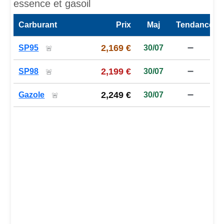
essence et gasoil
Carburant
Prix
Maj
Tendance
Prix des carburants de la station — comparaison à la moy
2,169 €
SP95
30/07
➖
🚨
2,199 €
SP98
30/07
➖
🚨
2,249 €
Gazole
30/07
➖
🚨