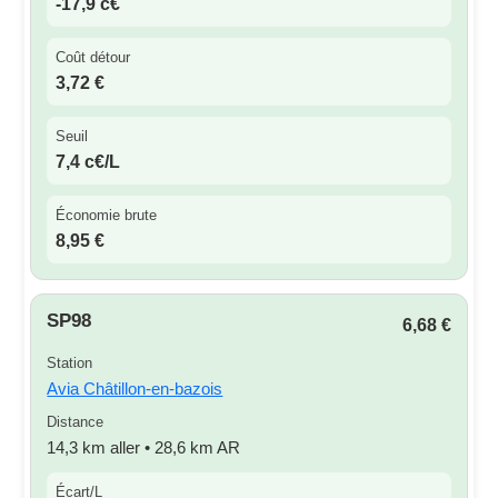
-17,9 c€
Coût détour
3,72 €
Seuil
7,4 c€/L
Économie brute
8,95 €
SP98
6,68 €
Station
Avia Châtillon-en-bazois
Distance
14,3 km aller • 28,6 km AR
Écart/L