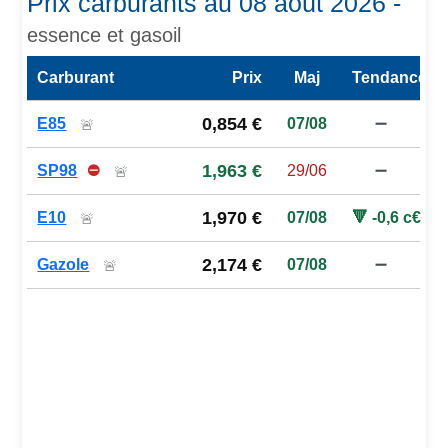
Prix carburants au 08 août 2026 -
essence et gasoil
Carburant
Prix
Maj
Tendance
Prix des carburants de la station — comparaison à la moy
0,854 €
E85
07/08
➖
🚨
1,963 €
SP98
⛔
29/06
➖
🚨
1,970 €
E10
07/08
🔻 -0,6 c€
🚨
2,174 €
Gazole
07/08
➖
🚨