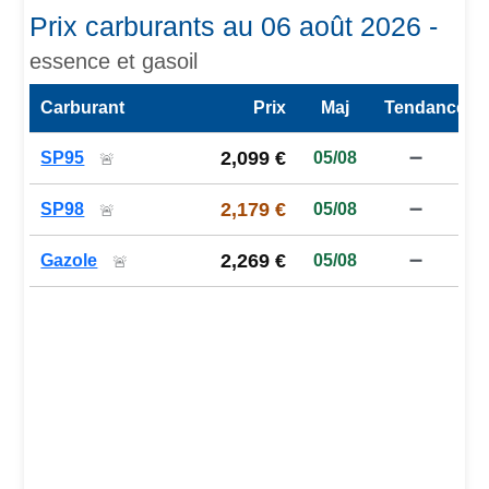
Prix carburants au 06 août 2026 -
essence et gasoil
Carburant
Prix
Maj
Tendance
Prix des carburants de la station — comparaison à la moy
2,099 €
SP95
05/08
➖
🚨
2,179 €
SP98
05/08
➖
🚨
2,269 €
Gazole
05/08
➖
🚨