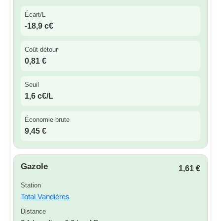
Écart/L
-18,9 c€
Coût détour
0,81 €
Seuil
1,6 c€/L
Économie brute
9,45 €
Gazole
1,61 €
Station
Total Vandières
Distance