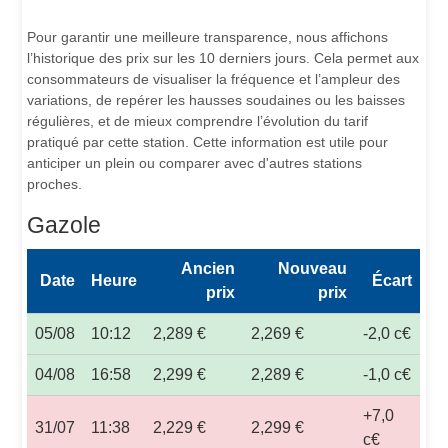
Pour garantir une meilleure transparence, nous affichons
l’historique des prix sur les 10 derniers jours. Cela permet aux
consommateurs de visualiser la fréquence et l’ampleur des
variations, de repérer les hausses soudaines ou les baisses
régulières, et de mieux comprendre l’évolution du tarif
pratiqué par cette station. Cette information est utile pour
anticiper un plein ou comparer avec d'autres stations
proches.
Gazole
Ancien
Nouveau
Date
Heure
Écart
prix
prix
05/08
10:12
2,289 €
2,269 €
-2,0 c€
04/08
16:58
2,299 €
2,289 €
-1,0 c€
+7,0
31/07
11:38
2,229 €
2,299 €
c€