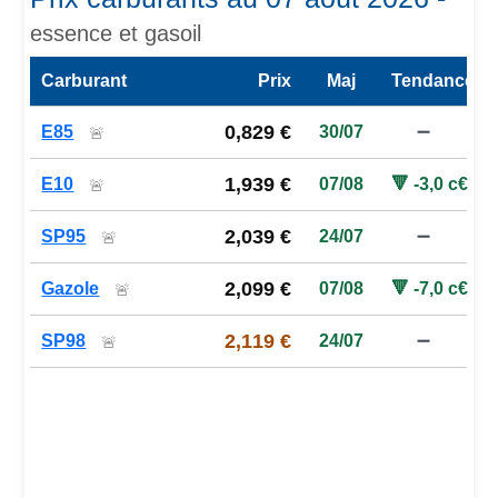
essence et gasoil
Carburant
Prix
Maj
Tendance
Prix des carburants de la station — comparaison à la moy
0,829 €
E85
30/07
➖
🚨
1,939 €
E10
07/08
🔻 -3,0 c€
🚨
2,039 €
SP95
24/07
➖
🚨
2,099 €
Gazole
07/08
🔻 -7,0 c€
🚨
2,119 €
SP98
24/07
➖
🚨