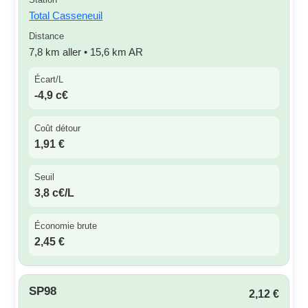
Total Casseneuil
Distance
7,8 km aller • 15,6 km AR
Écart/L
-4,9 c€
Coût détour
1,91 €
Seuil
3,8 c€/L
Économie brute
2,45 €
SP98
2,12 €