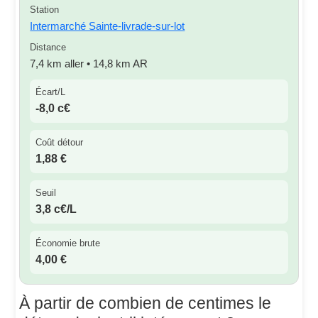
Station
Intermarché Sainte-livrade-sur-lot
Distance
7,4 km aller • 14,8 km AR
Écart/L
-8,0 c€
Coût détour
1,88 €
Seuil
3,8 c€/L
Économie brute
4,00 €
À partir de combien de centimes le