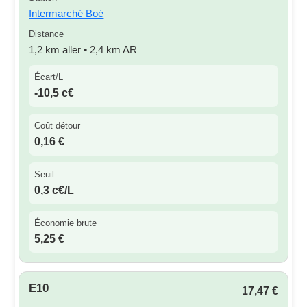
Intermarché Boé
Distance
1,2 km aller • 2,4 km AR
Écart/L
-10,5 c€
Coût détour
0,16 €
Seuil
0,3 c€/L
Économie brute
5,25 €
E10
17,47 €