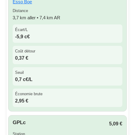
Esso Boe
Distance
3,7 km aller • 7,4 km AR
Écart/L
-5,9 c€
Coût détour
0,37 €
Seuil
0,7 c€/L
Économie brute
2,95 €
GPLc
5,09 €
Station