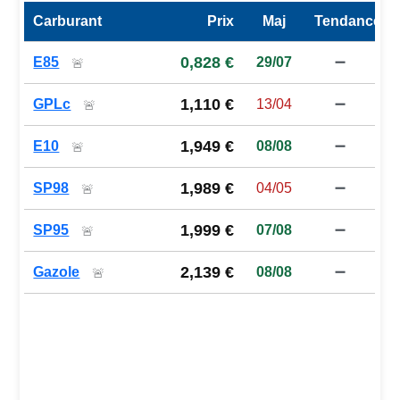
Carburant
Prix
Maj
Tendance
Prix des carburants de la station — comparaison à la moy
0,828 €
E85
29/07
➖
🚨
1,110 €
GPLc
13/04
➖
🚨
1,949 €
E10
08/08
➖
🚨
1,989 €
SP98
04/05
➖
🚨
1,999 €
SP95
07/08
➖
🚨
2,139 €
Gazole
08/08
➖
🚨