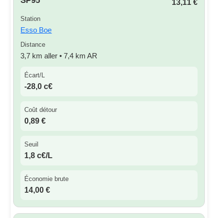
SP95
13,11 €
Station
Esso Boe
Distance
3,7 km aller • 7,4 km AR
Écart/L
-28,0 c€
Coût détour
0,89 €
Seuil
1,8 c€/L
Économie brute
14,00 €