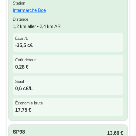
Station
Intermarché Boé
Distance
1,2 km aller • 2,4 km AR
Écart/L
-35,5 c€
Coût détour
0,28 €
Seuil
0,6 c€/L
Économie brute
17,75 €
SP98
13,66 €