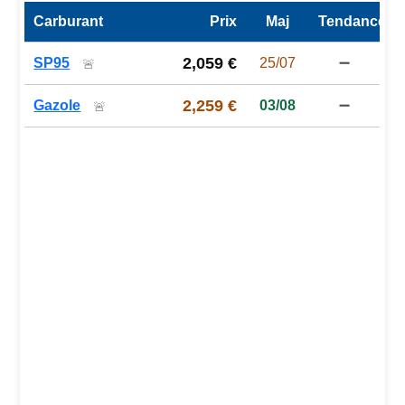
Carburant
Prix
Maj
Tendance
Prix des carburants de la station — comparaison à la moy
2,059 €
SP95
25/07
➖
🚨
2,259 €
Gazole
03/08
➖
🚨