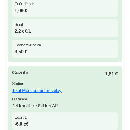
Coût détour
1,09 €
Seuil
2,2 c€/L
Économie brute
3,50 €
Gazole
1,81 €
Station
Total Montfaucon en velay
Distance
4,4 km aller • 8,8 km AR
Écart/L
-6,0 c€