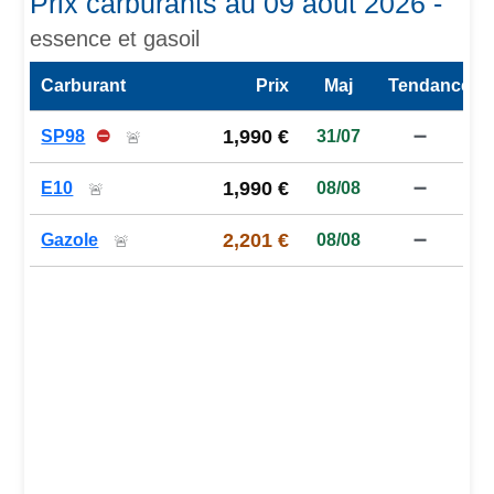
Prix carburants au 09 août 2026 -
essence et gasoil
Carburant
Prix
Maj
Tendance
Prix des carburants de la station — comparaison à la moy
1,990 €
SP98
⛔
31/07
➖
🚨
1,990 €
E10
08/08
➖
🚨
2,201 €
Gazole
08/08
➖
🚨