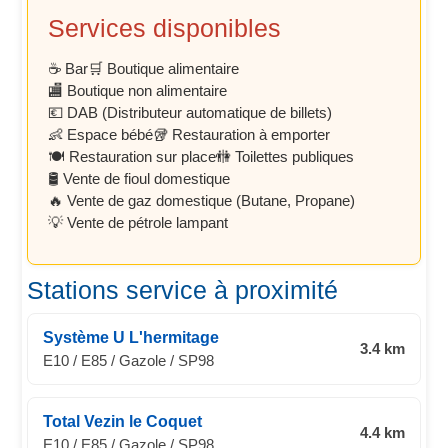
Services disponibles
☕ Bar
🛒 Boutique alimentaire
🏬 Boutique non alimentaire
💶 DAB (Distributeur automatique de billets)
👶 Espace bébé
🥡 Restauration à emporter
🍽️ Restauration sur place
🚻 Toilettes publiques
🛢️ Vente de fioul domestique
🔥 Vente de gaz domestique (Butane, Propane)
💡 Vente de pétrole lampant
Stations service à proximité
Système U L'hermitage
3.4 km
E10 / E85 / Gazole / SP98
Total Vezin le Coquet
4.4 km
E10 / E85 / Gazole / SP98