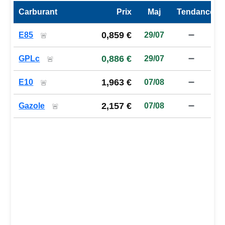
Carburant
Prix
Maj
Tendance
Prix des carburants de la station — comparaison à la moy
0,859 €
E85
29/07
➖
🚨
0,886 €
GPLc
29/07
➖
🚨
1,963 €
E10
07/08
➖
🚨
2,157 €
Gazole
07/08
➖
🚨