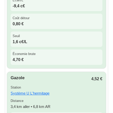
Écart/L
-9,4 c€
Coût détour
0,80 €
Seuil
1,6 c€/L
Économie brute
4,70 €
Gazole
4,52 €
Station
Système U L'hermitage
Distance
3,4 km aller • 6,8 km AR