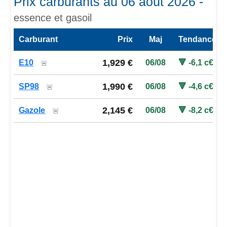
Prix carburants au 06 août 2026 -
essence et gasoil
Carburant
Prix
Maj
Tendance
Prix des carburants de la station — comparaison à la moy
1,929 €
E10
06/08
🔻 -6,1 c€
🚨
1,990 €
SP98
06/08
🔻 -4,6 c€
🚨
2,145 €
Gazole
06/08
🔻 -8,2 c€
🚨