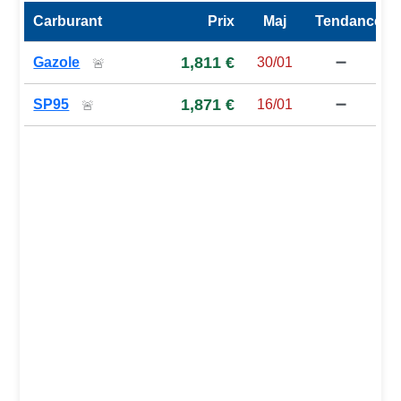
Carburant
Prix
Maj
Tendance
Prix des carburants de la station — comparaison à la moy
1,811 €
Gazole
30/01
➖
🚨
1,871 €
SP95
16/01
➖
🚨