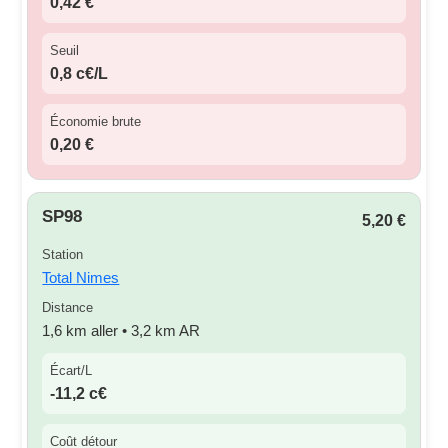
0,42 €
Seuil
0,8 c€/L
Économie brute
0,20 €
SP98
5,20 €
Station
Total Nimes
Distance
1,6 km aller • 3,2 km AR
Écart/L
-11,2 c€
Coût détour