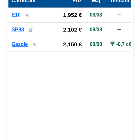
Carburant
Prix
Maj
Tendance
Prix des carburants de la station — comparaison à la moy
1,952 €
E10
08/08
➖
🚨
2,102 €
SP98
08/08
➖
🚨
2,150 €
Gazole
08/08
🔻 -0,7 c€
🚨