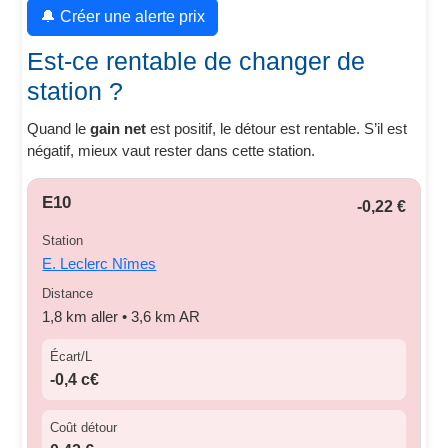
🔔 Créer une alerte prix
Est-ce rentable de changer de
station ?
Quand le
gain net
est positif, le détour est rentable. S’il est
négatif, mieux vaut rester dans cette station.
E10
-0,22 €
Station
E. Leclerc Nîmes
Distance
1,8 km aller • 3,6 km AR
Écart/L
-0,4 c€
Coût détour