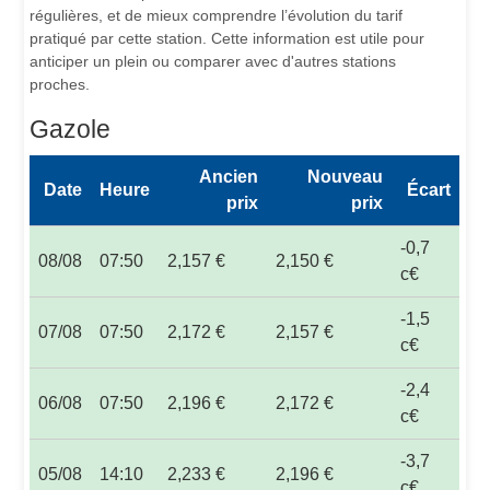
régulières, et de mieux comprendre l’évolution du tarif
pratiqué par cette station. Cette information est utile pour
anticiper un plein ou comparer avec d'autres stations
proches.
Gazole
Ancien
Nouveau
Date
Heure
Écart
prix
prix
-0,7
08/08
07:50
2,157 €
2,150 €
c€
-1,5
07/08
07:50
2,172 €
2,157 €
c€
-2,4
06/08
07:50
2,196 €
2,172 €
c€
-3,7
05/08
14:10
2,233 €
2,196 €
c€