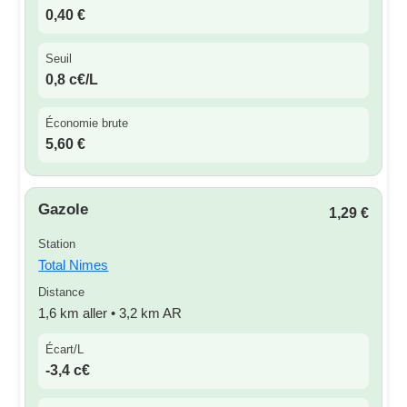
0,40 €
Seuil
0,8 c€/L
Économie brute
5,60 €
Gazole
1,29 €
Station
Total Nimes
Distance
1,6 km aller • 3,2 km AR
Écart/L
-3,4 c€