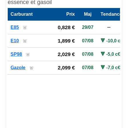
essence et gasoil
Carburant
Prix
Maj
Tendance
Prix des carburants de la station — comparaison à la moy
0,828 €
E85
29/07
➖
🚨
1,899 €
E10
07/08
🔻 -10,0 c€
🚨
2,029 €
SP98
07/08
🔻 -5,0 c€
🚨
2,099 €
Gazole
07/08
🔻 -7,0 c€
🚨