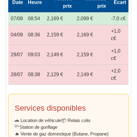
Date
Heure
Écart
prix
prix
07/08
08:54
2,169 €
2,099 €
-7,0 c€
+1,0
04/08
08:36
2,159 €
2,169 €
c€
+1,0
29/07
09:03
2,149 €
2,159 €
c€
+2,0
28/07
08:38
2,129 €
2,149 €
c€
Services disponibles
🚗 Location de véhicule
📦 Relais colis
Station de gonflage
🔥 Vente de gaz domestique (Butane, Propane)