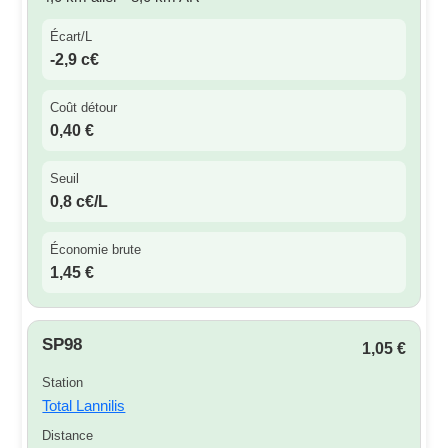
Écart/L
-2,9 c€
Coût détour
0,40 €
Seuil
0,8 c€/L
Économie brute
1,45 €
SP98
1,05 €
Station
Total Lannilis
Distance