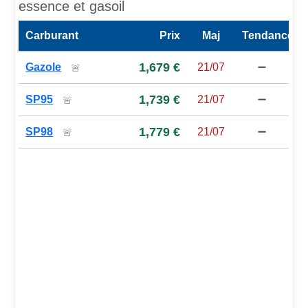
essence et gasoil
Carburant
Prix
Maj
Tendance
Prix des carburants de la station — comparaison à la moy
1,679 €
Gazole
21/07
➖
🚨
1,739 €
SP95
21/07
➖
🚨
1,779 €
SP98
21/07
➖
🚨