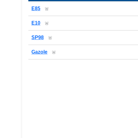
Prix des carburants de la station — comparaison
E85
🚨
E10
🚨
SP98
🚨
Gazole
🚨