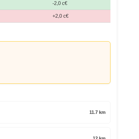
-2,0 c€
+2,0 c€
11.7 km
12 km