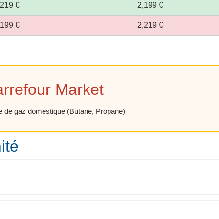
,219 €
2,199 €
,199 €
2,219 €
arrefour Market
e de gaz domestique (Butane, Propane)
ité