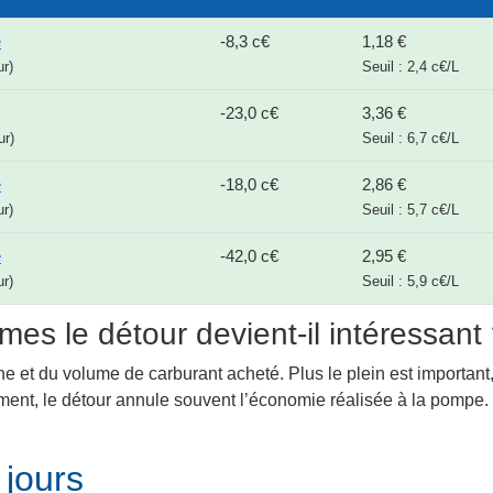
e
-8,3 c€
1,18 €
ur)
Seuil : 2,4 c€/L
-23,0 c€
3,36 €
ur)
Seuil : 6,7 c€/L
e
-18,0 c€
2,86 €
ur)
Seuil : 5,7 c€/L
e
-42,0 c€
2,95 €
ur)
Seuil : 5,9 c€/L
mes le détour devient-il intéressant
ne et du volume de carburant acheté. Plus le plein est important,
lement, le détour annule souvent l’économie réalisée à la pompe
 jours