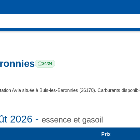
aronnies
24/24
tation Avia située à Buis-les-Baronnies (26170). Carburants dispon
ût 2026 -
essence et gasoil
Prix