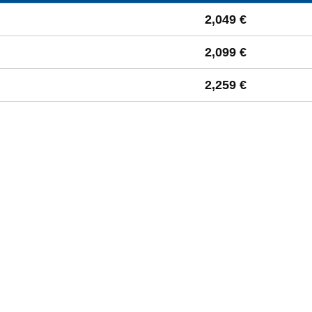
 à la moyenne départementale
2,049 €
2,099 €
2,259 €