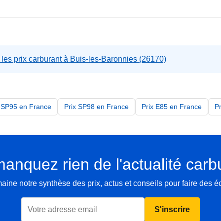
les prix carburant à Buis-les-Baronnies (26170)
x SP95 en France
Prix SP98 en France
Prix E85 en France
P
anquez rien de l'actualité carb
ne notre synthèse des prix, actus et conseils pour faire des 
S'inscrire