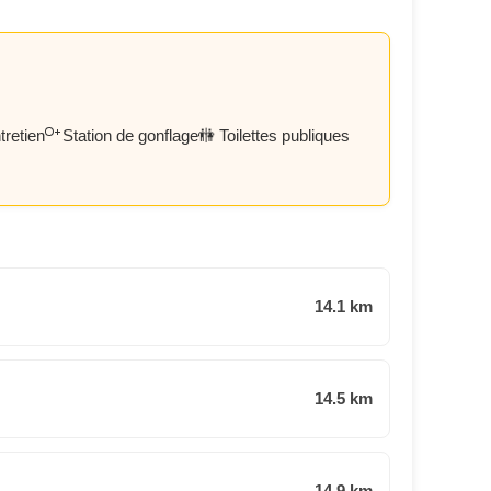
tretien
Station de gonflage
🚻 Toilettes publiques
14.1 km
14.5 km
14.9 km