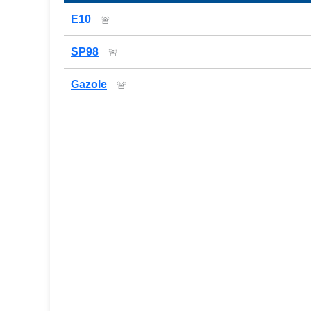
Prix des carburants de la station — comparaison
E10
🚨
SP98
🚨
Gazole
🚨