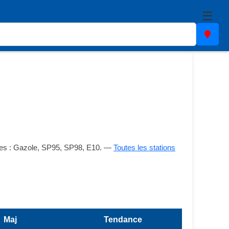
☰
ibles : Gazole, SP95, SP98, E10. —
Toutes les stations
Maj
Tendance