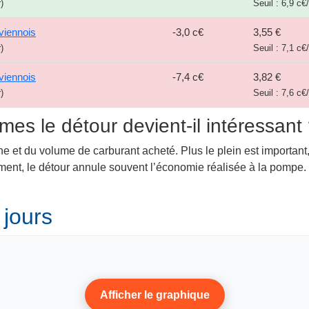
)
Seuil : 6,9 c€
viennois
-3,0 c€
3,55 €
)
Seuil : 7,1 c€
viennois
-7,4 c€
3,82 €
)
Seuil : 7,6 c€
mes le détour devient-il intéressant
ne et du volume de carburant acheté. Plus le plein est important,
lement, le détour annule souvent l’économie réalisée à la pompe
 jours
Afficher le graphique