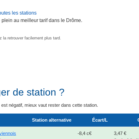
utes les stations
 plein au meilleur tarif dans le Drôme.
 la retrouver facilement plus tard.
er de station ?
il est négatif, mieux vaut rester dans cette station.
Station alternative
Écart/L
viennois
-8,4 c€
3,47 €