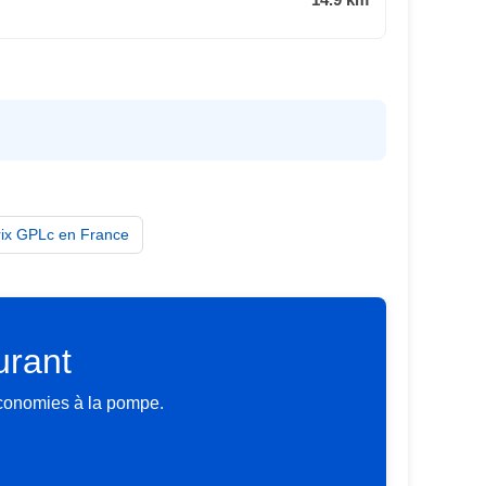
rix GPLc en France
urant
économies à la pompe.