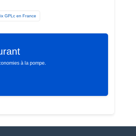
rix GPLc en France
urant
économies à la pompe.