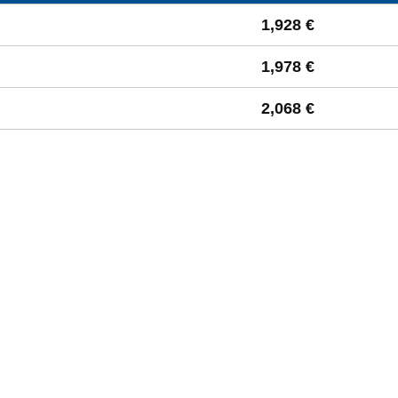
 à la moyenne départementale
1,928 €
1,978 €
2,068 €