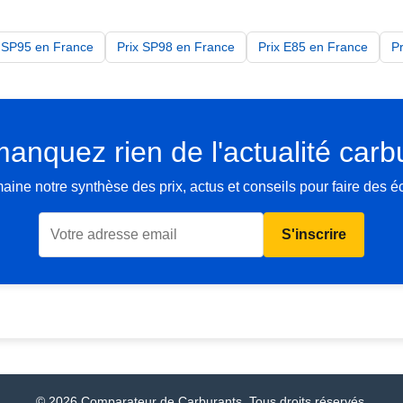
x SP95 en France
Prix SP98 en France
Prix E85 en France
P
anquez rien de l'actualité carb
ne notre synthèse des prix, actus et conseils pour faire des 
S'inscrire
© 2026 Comparateur de Carburants. Tous droits réservés.