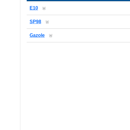
Prix des carburants de la station — comparaison
E10
🚨
SP98
🚨
Gazole
🚨