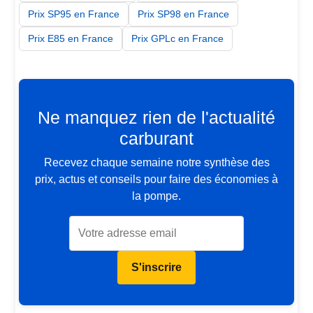
Prix SP95 en France
Prix SP98 en France
Prix E85 en France
Prix GPLc en France
Ne manquez rien de l'actualité
carburant
Recevez chaque semaine notre synthèse des
prix, actus et conseils pour faire des économies à
la pompe.
S'inscrire