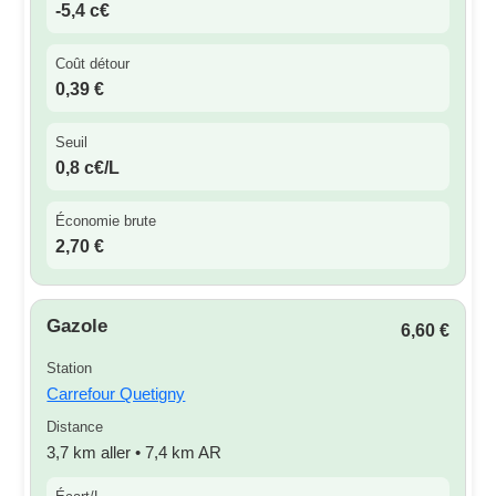
-5,4 c€
Coût détour
0,39 €
Seuil
0,8 c€/L
Économie brute
2,70 €
Gazole
6,60 €
Station
Carrefour Quetigny
Distance
3,7 km aller • 7,4 km AR