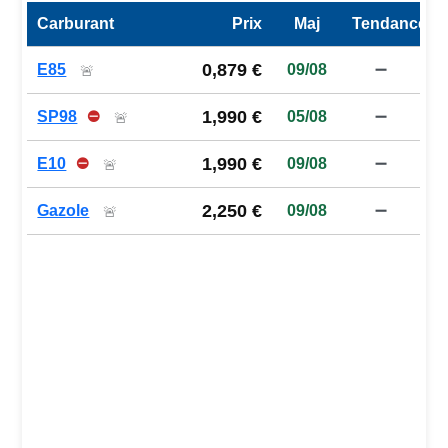
Carburant
Prix
Maj
Tendance
Prix des carburants de la station — comparaison à la moy
0,879 €
E85
09/08
➖
🚨
1,990 €
SP98
⛔
05/08
➖
🚨
1,990 €
E10
⛔
09/08
➖
🚨
2,250 €
Gazole
09/08
➖
🚨