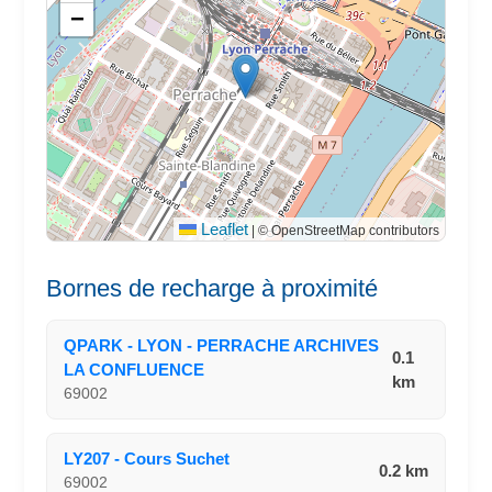
−
Leaflet
|
© OpenStreetMap contributors
Bornes de recharge à proximité
QPARK - LYON - PERRACHE ARCHIVES
0.1
LA CONFLUENCE
km
69002
LY207 - Cours Suchet
0.2 km
69002