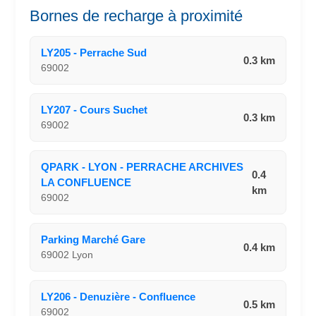
Bornes de recharge à proximité
LY205 - Perrache Sud
0.3 km
69002
LY207 - Cours Suchet
0.3 km
69002
QPARK - LYON - PERRACHE ARCHIVES
0.4
LA CONFLUENCE
km
69002
Parking Marché Gare
0.4 km
69002 Lyon
LY206 - Denuzière - Confluence
0.5 km
69002