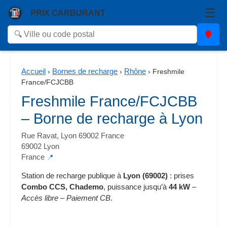
☰
PRIX CARBURANT
Accueil
Bornes de recharge
Rhône
›
›
›
Freshmile
France/FCJCBB
Freshmile France/FCJCBB
– Borne de recharge à Lyon
Rue Ravat, Lyon 69002 France
69002 Lyon
France
📍
Station de recharge publique à
Lyon (69002)
: prises
Combo CCS, Chademo
, puissance jusqu’à
44 kW
–
Accès libre
–
Paiement CB
.