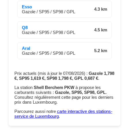
Esso
4.3 km
Gazole / SP95 / SP98 / GPL
Q8
4.5 km
Gazole / SP95 / SP98 / GPL
Aral
5.2 km
Gazole / SP95 / SP98 / GPL
Prix actuels (mis à jour le 07/08/2026) :
Gazole 1,798
€, SP95 1,619 €, SP98 1,798 €, GPL 0,687 €
.
La station
Shell Berchem PKW
à
propose les
carburants suivants :
Gazole, SP95, SP98, GPL
.
Consultez régulièrement cette page pour les derniers
prix dans Luxembourg.
Parcourez aussi notre
carte interactive des stations-
service de Luxembourg
.