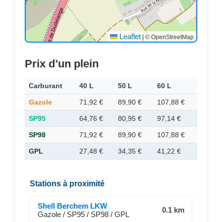
Leaflet
|
© OpenStreetMap
Prix d’un plein
Carburant
40 L
50 L
60 L
Gazole
71,92 €
89,90 €
107,88 €
SP95
64,76 €
80,95 €
97,14 €
SP98
71,92 €
89,90 €
107,88 €
GPL
27,48 €
34,35 €
41,22 €
Stations à proximité
Shell Berchem LKW
0.1 km
Gazole / SP95 / SP98 / GPL