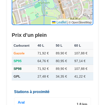
Leaflet
|
© OpenStreetMap
Prix d’un plein
Carburant
40 L
50 L
60 L
Gazole
71,92 €
89,90 €
107,88 €
SP95
64,76 €
80,95 €
97,14 €
SP98
71,92 €
89,90 €
107,88 €
GPL
27,48 €
34,35 €
41,22 €
Stations à proximité
Aral
1.8 km