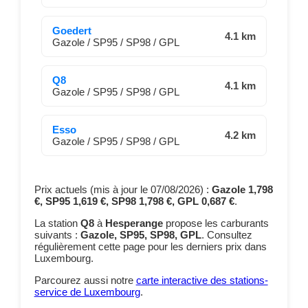
Goedert
4.1 km
Gazole / SP95 / SP98 / GPL
Q8
4.1 km
Gazole / SP95 / SP98 / GPL
Esso
4.2 km
Gazole / SP95 / SP98 / GPL
Prix actuels (mis à jour le 07/08/2026) :
Gazole 1,798
€, SP95 1,619 €, SP98 1,798 €, GPL 0,687 €
.
La station
Q8
à
Hesperange
propose les carburants
suivants :
Gazole, SP95, SP98, GPL
. Consultez
régulièrement cette page pour les derniers prix dans
Luxembourg.
Parcourez aussi notre
carte interactive des stations-
service de Luxembourg
.