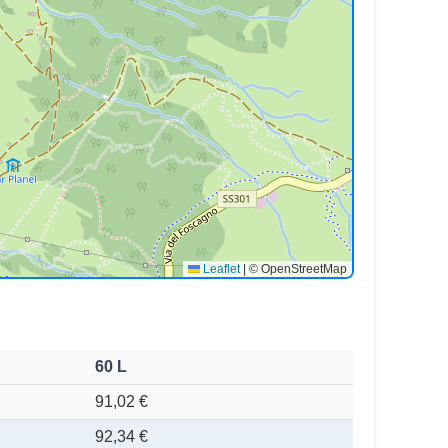
Leaflet
|
© OpenStreetMap
60 L
91,02 €
92,34 €