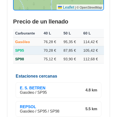
Leaflet
|
© OpenStreetMap
Precio de un llenado
Carburante
40 L
50 L
60 L
Gasóleo
76,28 €
95,35 €
114,42 €
SP95
70,28 €
87,85 €
105,42 €
SP98
75,12 €
93,90 €
112,68 €
Estaciones cercanas
E. S. BETREN
4.8 km
Gasóleo / SP95
REPSOL
5.5 km
Gasóleo / SP95 / SP98