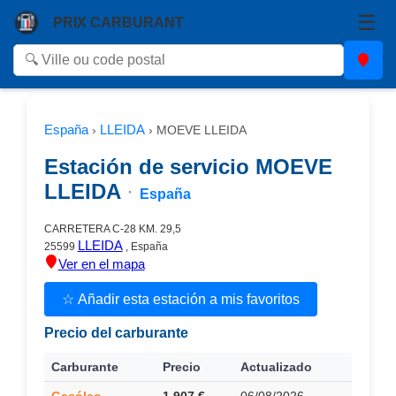
☰
PRIX CARBURANT
España
LLEIDA
›
›
MOEVE LLEIDA
Estación de servicio MOEVE
LLEIDA
·
España
CARRETERA C-28 KM. 29,5
LLEIDA
25599
, España
Ver en el mapa
☆ Añadir esta estación a mis favoritos
Precio del carburante
Carburante
Precio
Actualizado