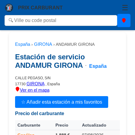
☰
PRIX CARBURANT
España
GIRONA
›
›
ANDAMUR GIRONA
Estación de servicio
ANDAMUR GIRONA
·
España
CALLE PEGASO, S/N
GIRONA
17730
, España
Ver en el mapa
☆ Añadir esta estación a mis favoritos
Precio del carburante
Carburante
Precio
Actualizado