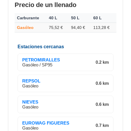
Precio de un llenado
Carburante
40 L
50 L
60 L
Gasóleo
75,52 €
94,40 €
113,28 €
Estaciones cercanas
PETROMIRALLES
0.2 km
Gasóleo / SP95
REPSOL
0.6 km
Gasóleo
NIEVES
0.6 km
Gasóleo
EUROWAG FIGUERES
0.7 km
Gasóleo