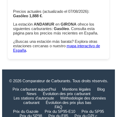
Precios actuales (actualizado el 07/08/2026):
Gasóleo 1,888 €
.
La estación
ANDAMUR
en
GIRONA
ofrece los
siguientes carburantes:
Gasóleo
. Consulta esta
página para los precios más recientes en España.
¿Buscas una estación más barata? Explora otras
estaciones cercanas o nuestro
mapa interactivo de
España
.
© 2026 Comparateur de Carburants. Tous droits réservés.
Prix carburant aujourd’hui
Mentions légales
Blog
News
Évolution des prix carburant
Les stations d'autoroute
Méthodologie des données
carburant
Évolution des prix plus bas
FAQ
Prix du Gazole
Prix du SP95-E10
Prix du SP95
Prix du SP98
Prix du E85
Prix du GPLc