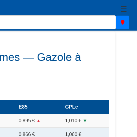
☰
itimes — Gazole à
E85
GPLc
0,895 €
▲
1,010 €
▼
0,866 €
1,060 €