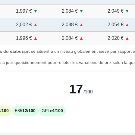
1,997 €
▼
2,084 €
▼
2,049 €
▼
2,002 €
▲
2,088 €
▲
2,054 €
▲
1,996 €
▲
2,084 €
▲
2,020 €
▲
ix du carburant
se situent à un niveau globalement
élevé
par rapport a
à jour quotidiennement pour refléter les variations de prix selon la qua
17
/100
/100
E85
12/100
GPLc
4/100