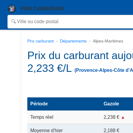
PRIX CARBURANT
Prix carburant
Départements
Alpes-Maritimes
Prix du carburant auj
2,233 €/L
(Provence-Alpes-Côte d'A
Période
Gazole
Temps réel
2,238 €
▲
Moyenne d'hier
2,188 €