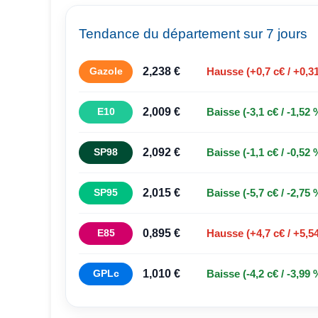
Tendance du département sur 7 jours
2,238 €
Gazole
Hausse (+0,7 c€ / +0,3
2,009 €
E10
Baisse (-3,1 c€ / -1,52 
2,092 €
SP98
Baisse (-1,1 c€ / -0,52 
2,015 €
SP95
Baisse (-5,7 c€ / -2,75 
0,895 €
E85
Hausse (+4,7 c€ / +5,5
1,010 €
GPLc
Baisse (-4,2 c€ / -3,99 