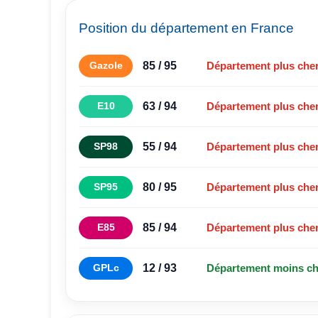
Position du département en France
85 / 95
Gazole
Département plus che
63 / 94
E10
Département plus che
55 / 94
SP98
Département plus che
80 / 95
SP95
Département plus che
85 / 94
E85
Département plus che
12 / 93
GPLc
Département moins ch