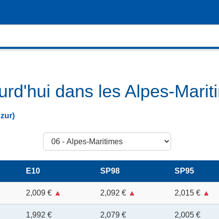
ourd'hui dans les Alpes-Mar
zur)
Choisir un département
E10
SP98
SP95
2,009 €
▲
2,092 €
▲
2,015 €
▲
1,992 €
2,079 €
2,005 €