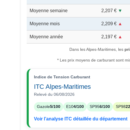
Moyenne semaine
2,207 €
▼
Moyenne mois
2,209 €
▲
Moyenne année
2,197 €
▲
Dans les Alpes-Maritimes, les
pr
* Les prix moyens de carburant sont mis 
Indice de Tension Carburant
ITC Alpes-Maritimes
Relevé du 06/08/2026
Gazole
5/100
E10
4/100
SP95
6/100
SP98
22
Voir l’analyse ITC détaillée du département