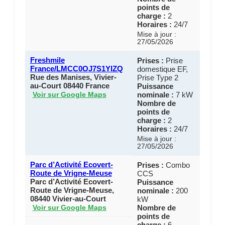
points de
charge :
2
Horaires :
24/7
Mise à jour :
27/05/2026
Freshmile
Prises :
Prise
France/LMCC0OJ7S1YIZQ
domestique EF,
Rue des Manises, Vivier-
Prise Type 2
au-Court 08440 France
Puissance
nominale :
7 kW
Voir sur Google Maps
Nombre de
points de
charge :
2
Horaires :
24/7
Mise à jour :
27/05/2026
Parc d’Activité Ecovert-
Prises :
Combo
Route de Vrigne-Meuse
CCS
Parc d’Activité Ecovert-
Puissance
Route de Vrigne-Meuse,
nominale :
200
08440 Vivier-au-Court
kW
Nombre de
Voir sur Google Maps
points de
charge :
6