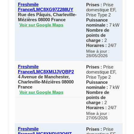
Freshmile
Prises :
Prise
France/LMC8XG97Z288UY
domestique EF,
Rue des Pâquis, Charleville-
Prise Type 2
Mézières 08000 France
Puissance
nominale :
7 kW
Voir sur Google Maps
Nombre de
points de
charge :
2
Horaires :
24/7
Mise à jour :
28/05/2026
Freshmile
Prises :
Prise
France/LMC8XMIJJVQBP2
domestique EF,
4 Avenue de Manchester,
Prise Type 2
Charleville-Mézières 08000
Puissance
France
nominale :
7 kW
Nombre de
Voir sur Google Maps
points de
charge :
2
Horaires :
24/7
Mise à jour :
27/05/2026
Freshmile
Prises :
Prise
France/LMC8XNDVI2O6IT