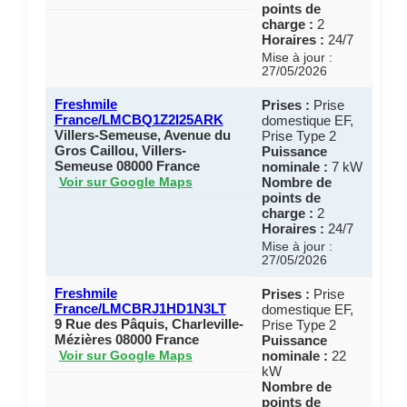
points de
charge :
2
Horaires :
24/7
Mise à jour :
27/05/2026
Freshmile
Prises :
Prise
France/LMCBQ1Z2I25ARK
domestique EF,
Villers-Semeuse, Avenue du
Prise Type 2
Gros Caillou, Villers-
Puissance
Semeuse 08000 France
nominale :
7 kW
Nombre de
Voir sur Google Maps
points de
charge :
2
Horaires :
24/7
Mise à jour :
27/05/2026
Freshmile
Prises :
Prise
France/LMCBRJ1HD1N3LT
domestique EF,
9 Rue des Pâquis, Charleville-
Prise Type 2
Mézières 08000 France
Puissance
nominale :
22
Voir sur Google Maps
kW
Nombre de
points de