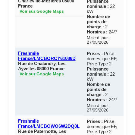
Charleville-Mézières 08000
Puissance
France
nominale :
22
kW
Voir sur Google Maps
Nombre de
points de
charge :
2
Horaires :
24/7
Mise à jour :
27/05/2026
Freshmile
Prises :
Prise
France/LMCBORCY61086D
domestique EF,
Rue de Chalandry, Les
Prise Type 2
Ayvelles 08000 France
Puissance
nominale :
22
Voir sur Google Maps
kW
Nombre de
points de
charge :
2
Horaires :
24/7
Mise à jour :
27/05/2026
Freshmile
Prises :
Prise
France/LMCBOWO6W2DQ0L
domestique EF,
Rue de Paternotte, Les
Prise Type 2