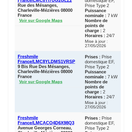
France/LMC8YI7UG2GLZ2
domestique EF,
Rue des Mésanges,
Prise Type 2
Charleville-Mézières 08000
Puissance
France
nominale :
7 kW
Nombre de
Voir sur Google Maps
points de
charge :
2
Horaires :
24/7
Mise à jour :
27/05/2026
Freshmile
Prises :
Prise
France/LMC8YLDMS1VRSP
domestique EF,
9 Bis Rue Des Mésanges,
Prise Type 2
Charleville-Mézières 08000
Puissance
France
nominale :
7 kW
Nombre de
Voir sur Google Maps
points de
charge :
2
Horaires :
24/7
Mise à jour :
27/05/2026
Freshmile
Prises :
Prise
France/LMCACO4D6X98Q3
domestique EF,
Avenue Georges Corneau,
Prise Type 2