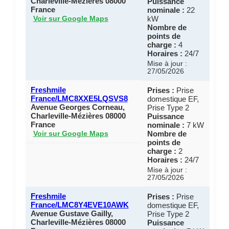
Charleville-Mézières 08000
Puissance
France
nominale :
22
kW
Voir sur Google Maps
Nombre de
points de
charge :
4
Horaires :
24/7
Mise à jour :
27/05/2026
Freshmile
Prises :
Prise
France/LMC8XXE5LQSVS8
domestique EF,
Avenue Georges Corneau,
Prise Type 2
Charleville-Mézières 08000
Puissance
France
nominale :
7 kW
Nombre de
Voir sur Google Maps
points de
charge :
2
Horaires :
24/7
Mise à jour :
27/05/2026
Freshmile
Prises :
Prise
France/LMC8Y4EVE10AWK
domestique EF,
Avenue Gustave Gailly,
Prise Type 2
Charleville-Mézières 08000
Puissance