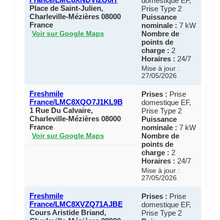
domestique EF,
Place de Saint-Julien,
Prise Type 2
Charleville-Mézières 08000
Puissance
France
nominale :
7 kW
Nombre de
Voir sur Google Maps
points de
charge :
2
Horaires :
24/7
Mise à jour :
27/05/2026
Freshmile
Prises :
Prise
France/LMC8XQO7J1KL9B
domestique EF,
1 Rue Du Calvaire,
Prise Type 2
Charleville-Mézières 08000
Puissance
France
nominale :
7 kW
Nombre de
Voir sur Google Maps
points de
charge :
2
Horaires :
24/7
Mise à jour :
27/05/2026
Freshmile
Prises :
Prise
France/LMC8XVZQ71AJBE
domestique EF,
Cours Aristide Briand,
Prise Type 2