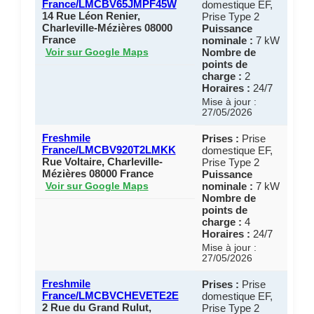
France/LMCBV65JMPF45W
domestique EF,
14 Rue Léon Renier,
Prise Type 2
Charleville-Mézières 08000
Puissance
France
nominale :
7 kW
Nombre de
Voir sur Google Maps
points de
charge :
2
Horaires :
24/7
Mise à jour :
27/05/2026
Freshmile
Prises :
Prise
France/LMCBV920T2LMKK
domestique EF,
Rue Voltaire, Charleville-
Prise Type 2
Mézières 08000 France
Puissance
nominale :
7 kW
Voir sur Google Maps
Nombre de
points de
charge :
4
Horaires :
24/7
Mise à jour :
27/05/2026
Freshmile
Prises :
Prise
France/LMCBVCHEVETE2E
domestique EF,
2 Rue du Grand Rulut,
Prise Type 2