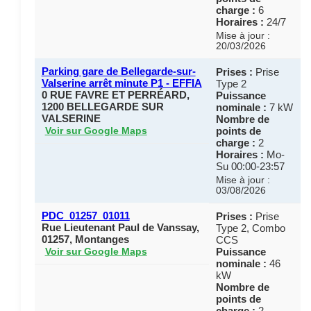
charge :
6
Horaires :
24/7
Mise à jour :
20/03/2026
Parking gare de Bellegarde-sur-
Prises :
Prise
Valserine arrêt minute P1 - EFFIA
Type 2
0 RUE FAVRE ET PERRÉARD,
Puissance
1200 BELLEGARDE SUR
nominale :
7 kW
VALSERINE
Nombre de
points de
Voir sur Google Maps
charge :
2
Horaires :
Mo-
Su 00:00-23:57
Mise à jour :
03/08/2026
PDC_01257_01011
Prises :
Prise
Rue Lieutenant Paul de Vanssay,
Type 2, Combo
01257, Montanges
CCS
Puissance
Voir sur Google Maps
nominale :
46
kW
Nombre de
points de
charge :
2