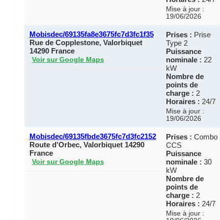
Mise à jour :
19/06/2026
Mobisdec/69135fa8e3675fc7d3fc1f35
Prises :
Prise
Rue de Copplestone, Valorbiquet
Type 2
14290 France
Puissance
nominale :
22
Voir sur Google Maps
kW
Nombre de
points de
charge :
2
Horaires :
24/7
Mise à jour :
19/06/2026
Mobisdec/69135fbde3675fc7d3fc2152
Prises :
Combo
Route d'Orbec, Valorbiquet 14290
CCS
France
Puissance
nominale :
30
Voir sur Google Maps
kW
Nombre de
points de
charge :
2
Horaires :
24/7
Mise à jour :