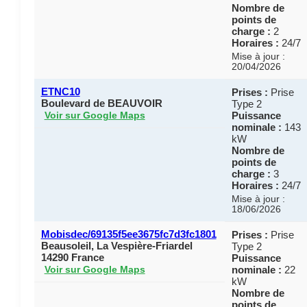
Nombre de
points de
charge :
2
Horaires :
24/7
Mise à jour :
20/04/2026
ETNC10
Prises :
Prise
Boulevard de BEAUVOIR
Type 2
Puissance
Voir sur Google Maps
nominale :
143
kW
Nombre de
points de
charge :
3
Horaires :
24/7
Mise à jour :
18/06/2026
Mobisdec/69135f5ee3675fc7d3fc1801
Prises :
Prise
Beausoleil, La Vespière-Friardel
Type 2
14290 France
Puissance
nominale :
22
Voir sur Google Maps
kW
Nombre de
points de