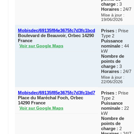
charge :
3
Horaires :
24/7
Mise à jour :
19/06/2026
Mobisdec/69135f84e3675fc7d3fc1bcd
Prises :
Prise
Boulevard de Beauvoir, Orbec 14290
Type 2
France
Puissance
nominale :
44
Voir sur Google Maps
kW
Nombre de
points de
charge :
3
Horaires :
24/7
Mise à jour :
22/06/2026
Mobisdec/69135f85e3675fc7d3fc1bd7
Prises :
Prise
Place du Maréchal Foch, Orbec
Type 2
14290 France
Puissance
nominale :
22
Voir sur Google Maps
kW
Nombre de
points de
charge :
2
Horaires :
24/7