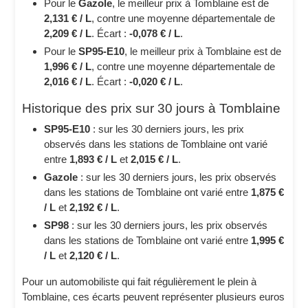
Pour le
Gazole
, le meilleur prix à Tomblaine est de
2,131 € / L
, contre une moyenne départementale de
2,209 € / L
. Écart :
-0,078 € / L
.
Pour le
SP95-E10
, le meilleur prix à Tomblaine est de
1,996 € / L
, contre une moyenne départementale de
2,016 € / L
. Écart :
-0,020 € / L
.
Historique des prix sur 30 jours à Tomblaine
SP95-E10
: sur les 30 derniers jours, les prix
observés dans les stations de Tomblaine ont varié
entre
1,893 € / L
et
2,015 € / L
.
Gazole
: sur les 30 derniers jours, les prix observés
dans les stations de Tomblaine ont varié entre
1,875 €
/ L
et
2,192 € / L
.
SP98
: sur les 30 derniers jours, les prix observés
dans les stations de Tomblaine ont varié entre
1,995 €
/ L
et
2,120 € / L
.
Pour un automobiliste qui fait régulièrement le plein à
Tomblaine, ces écarts peuvent représenter plusieurs euros