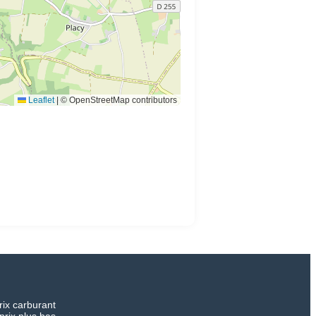
Leaflet
|
© OpenStreetMap contributors
rix carburant