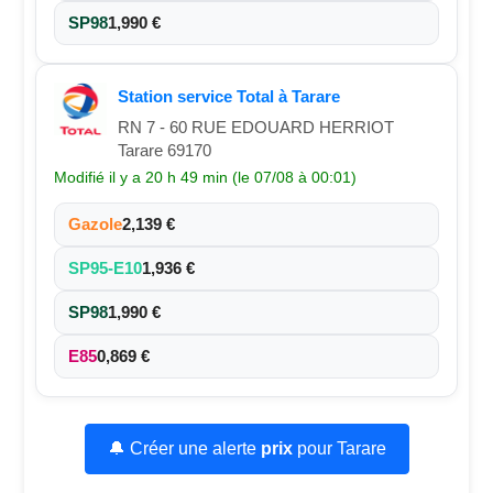
SP98
1,990 €
Station service Total à Tarare
RN 7 - 60 RUE EDOUARD HERRIOT
Tarare 69170
Modifié il y a 20 h 49 min (le 07/08 à 00:01)
Gazole
2,139 €
SP95-E10
1,936 €
SP98
1,990 €
E85
0,869 €
🔔 Créer une alerte
prix
pour Tarare