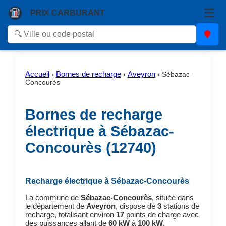
☰
PRIX CARBURANT
Accueil
Bornes de recharge
Aveyron
›
›
›
Sébazac-
Concourès
Bornes de recharge
électrique à Sébazac-
Concourès (12740)
Recharge électrique à Sébazac-Concourès
La commune de
Sébazac-Concourès
, située dans
le département de
Aveyron
, dispose de
3
stations de
recharge, totalisant environ
17
points de charge avec
des puissances allant de
60 kW
à
100 kW
.