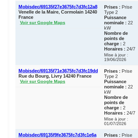
Mobisdec/69135f27e3675fc7d3fc12a8
Prises :
Prise
Venelle de la Maire, Cormolain 14240
Type 2
France
Puissance
nominale :
22
Voir sur Google Maps
kW
Nombre de
points de
charge :
2
Horaires :
24/7
Mise à jour :
19/06/2026
Mobisdec/69135f71e3675fc7d3fc19dd
Prises :
Prise
Rue du Bourg, Livry 14240 France
Type 2
Puissance
Voir sur Google Maps
nominale :
22
kW
Nombre de
points de
charge :
2
Horaires :
24/7
Mise à jour :
01/07/2026
Mobisdec/69135f9fe3675fc7d3fc1e6a
Prises :
Prise