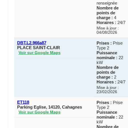
renseignée
Nombre de
points de
charge :
4
Horaires :
24/7
Mise à jour :
04/08/2026
DBT.L2.966a87
Prises :
Prise
PLACE SAINT-CLAIR
Type 2
Puissance
Voir sur Google Maps
nominale :
22
kW
Nombre de
points de
charge :
2
Horaires :
24/7
Mise à jour :
23/02/2026
ET118
Prises :
Prise
Parking Eglise, 14120, Cahagnes
Type 2
Puissance
Voir sur Google Maps
nominale :
22
kW
Nombre de