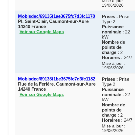
Mise à jour :
19/06/2026
Mobisdec/69135f1ae3675fc7d3fc1178
Prises :
Prise
Pl. Saint-Clair, Caumont-sur-Aure
Type 2
14240 France
Puissance
nominale :
22
Voir sur Google Maps
kW
Nombre de
points de
charge :
2
Horaires :
24/7
Mise à jour :
19/06/2026
Mobisdec/69135f1be3675fc7d3fc1182
Prises :
Prise
Rue de la Ferière, Caumont-sur-Aure
Type 2
14240 France
Puissance
nominale :
22
Voir sur Google Maps
kW
Nombre de
points de
charge :
2
Horaires :
24/7
Mise à jour :
19/06/2026