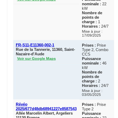
nominale :
22
kW
Nombre de
points de
charge :
1
Horaires :
24/7
Mise à jour :
17/09/2025
FR-S11-E11360-002-1
Prises :
Prise
Rue de la Tannerie, 11360, Saint-
Type 2, Combo
Nazaire-d'Aude
CCS
Puissance
Voir sur Google Maps
nominale :
46
kW
Nombre de
points de
charge :
2
Horaires :
24/7
Mise à jour :
03/05/2025
Révéo
Prises :
Prise
2025/677d48db68941227e8587543
Type 2
Allée Marcelin Albert, Argeliers
Puissance
11120 France
nominale :
22