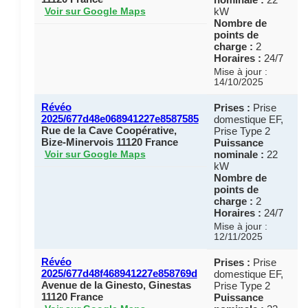
kW
Voir sur Google Maps
Nombre de
points de
charge :
2
Horaires :
24/7
Mise à jour :
14/10/2025
Révéo
Prises :
Prise
2025/677d48e068941227e8587585
domestique EF,
Rue de la Cave Coopérative,
Prise Type 2
Bize-Minervois 11120 France
Puissance
nominale :
22
Voir sur Google Maps
kW
Nombre de
points de
charge :
2
Horaires :
24/7
Mise à jour :
12/11/2025
Révéo
Prises :
Prise
2025/677d48f468941227e858769d
domestique EF,
Avenue de la Ginesto, Ginestas
Prise Type 2
11120 France
Puissance