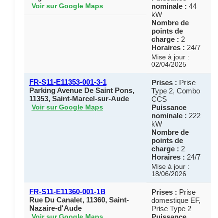
nominale :
44
Voir sur Google Maps
kW
Nombre de
points de
charge :
2
Horaires :
24/7
Mise à jour :
02/04/2025
FR-S11-E11353-001-3-1
Prises :
Prise
Parking Avenue De Saint Pons,
Type 2, Combo
11353, Saint-Marcel-sur-Aude
CCS
Puissance
Voir sur Google Maps
nominale :
222
kW
Nombre de
points de
charge :
2
Horaires :
24/7
Mise à jour :
18/06/2026
FR-S11-E11360-001-1B
Prises :
Prise
Rue Du Canalet, 11360, Saint-
domestique EF,
Nazaire-d'Aude
Prise Type 2
Puissance
Voir sur Google Maps