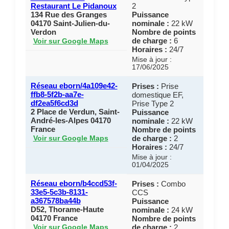
Restaurant Le Pidanoux
2
134 Rue des Granges
Puissance
04170 Saint-Julien-du-
nominale :
22 kW
Verdon
Nombre de points
de charge :
6
Voir sur Google Maps
Horaires :
24/7
Mise à jour :
17/06/2025
Réseau eborn/4a109e42-
Prises :
Prise
ffb8-5f2b-aa7e-
domestique EF,
df2ea5f6cd3d
Prise Type 2
2 Place de Verdun, Saint-
Puissance
André-les-Alpes 04170
nominale :
22 kW
France
Nombre de points
de charge :
2
Voir sur Google Maps
Horaires :
24/7
Mise à jour :
01/04/2025
Réseau eborn/b4ccd53f-
Prises :
Combo
33e5-5c3b-8131-
CCS
a367578ba44b
Puissance
D52, Thorame-Haute
nominale :
24 kW
04170 France
Nombre de points
de charge :
2
Voir sur Google Maps