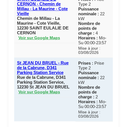
CERNON - Chemin de
Type 2
Millau - La Maurine - Cote
Puissance
Vieille
nominale :
22
Chemin de Millau - La
kW
Maurine - Cote Vieille,
Nombre de
12230 SAINT EULALIE DE
points de
CERNON
charge :
4
Horaires :
Mo-
Voir sur Google Maps
Su 00:00-23:57
Mise à jour :
03/08/2026
St JEAN DU BRUEL - Rue
Prises :
Prise
de la Cabrune, D341
Type 2
Parking Station Service
Puissance
Rue de la Cabrune, D341
nominale :
22
Parking Station Service,
kW
12230 St JEAN DU BRUEL
Nombre de
points de
Voir sur Google Maps
charge :
2
Horaires :
Mo-
Su 00:00-23:57
Mise à jour :
03/08/2026