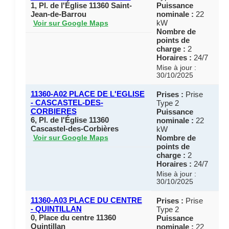
1, Pl. de l'Église 11360 Saint-
Puissance
Jean-de-Barrou
nominale :
22
kW
Voir sur Google Maps
Nombre de
points de
charge :
2
Horaires :
24/7
Mise à jour :
30/10/2025
11360-A02 PLACE DE L'EGLISE
Prises :
Prise
- CASCASTEL-DES-
Type 2
CORBIERES
Puissance
6, Pl. de l'Église 11360
nominale :
22
Cascastel-des-Corbières
kW
Nombre de
Voir sur Google Maps
points de
charge :
2
Horaires :
24/7
Mise à jour :
30/10/2025
11360-A03 PLACE DU CENTRE
Prises :
Prise
- QUINTILLAN
Type 2
0, Place du centre 11360
Puissance
Quintillan
nominale :
22