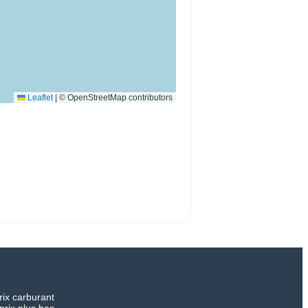
Leaflet
|
© OpenStreetMap contributors
rix carburant