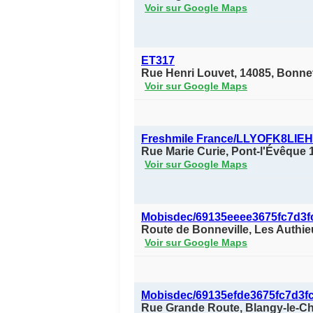
Voir sur Google Maps
ET317
Rue Henri Louvet, 14085, Bonnev
Voir sur Google Maps
Freshmile France/LLYOFK8LIE
Rue Marie Curie, Pont-l'Évêque
Voir sur Google Maps
Mobisdec/69135eeee3675fc7d3f
Route de Bonneville, Les Authi
Voir sur Google Maps
Mobisdec/69135efde3675fc7d3f
Rue Grande Route, Blangy-le-C