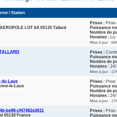
rne / Station
C
Prises :
Prise 
AEROPOLE LOT 6A 05130 Tallard
Puissance no
Nombre de po
Horaires :
Lu-
Mise à jour : 04
- TALLARD
Prises :
Comb
Puissance no
Nombre de po
Horaires :
24/
Mise à jour : 17
e du Laus
Prises :
Prise 
enne-le-Laus
Puissance no
Nombre de po
Horaires :
24/
Mise à jour : 17
4b-be96-cf47462e2611
Prises :
Prise 
ard 05130 France
Puissance no