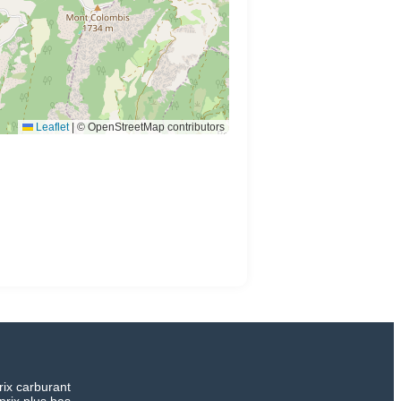
Leaflet
|
© OpenStreetMap contributors
rix carburant