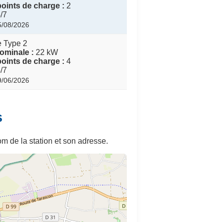
oints de charge :
2
/7
05/08/2026
e Type 2
ominale :
22 kW
oints de charge :
4
/7
29/06/2026
s
m de la station et son adresse.