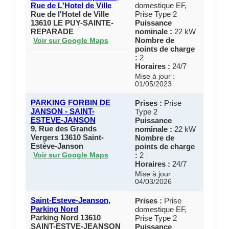
Rue de L'Hotel de Ville
domestique EF,
Rue de l'Hotel de Ville
Prise Type 2
13610 LE PUY-SAINTE-
Puissance
REPARADE
nominale :
22 kW
Nombre de
Voir sur Google Maps
points de charge
:
2
Horaires :
24/7
Mise à jour :
01/05/2023
PARKING FORBIN DE
Prises :
Prise
JANSON - SAINT-
Type 2
ESTEVE-JANSON
Puissance
9, Rue des Grands
nominale :
22 kW
Vergers 13610 Saint-
Nombre de
Estève-Janson
points de charge
:
2
Voir sur Google Maps
Horaires :
24/7
Mise à jour :
04/03/2026
Saint-Esteve-Jeanson,
Prises :
Prise
Parking Nord
domestique EF,
Parking Nord 13610
Prise Type 2
SAINT-ESTVE-JEANSON
Puissance