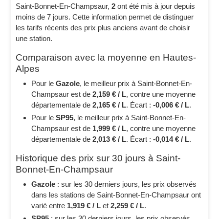
Saint-Bonnet-En-Champsaur,
2
ont été mis à jour depuis
moins de 7 jours. Cette information permet de distinguer
les tarifs récents des prix plus anciens avant de choisir
une station.
Comparaison avec la moyenne en Hautes-
Alpes
Pour le
Gazole
, le meilleur prix à Saint-Bonnet-En-
Champsaur est de
2,159 € / L
, contre une moyenne
départementale de
2,165 € / L
. Écart :
-0,006 € / L
.
Pour le
SP95
, le meilleur prix à Saint-Bonnet-En-
Champsaur est de
1,999 € / L
, contre une moyenne
départementale de
2,013 € / L
. Écart :
-0,014 € / L
.
Historique des prix sur 30 jours à Saint-
Bonnet-En-Champsaur
Gazole
: sur les 30 derniers jours, les prix observés
dans les stations de Saint-Bonnet-En-Champsaur ont
varié entre
1,919 € / L
et
2,259 € / L
.
SP95
: sur les 30 derniers jours, les prix observés