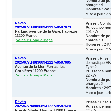
Nombre de poi
charge :
4
Horaires :
24/7
Mise à jour : 2
Révéo
Prises :
Combo
2025/677d48f168941227e8587673
Puissance nom
Parking avenue de la Gare, Fabrezan
201 kW
11200 France
Nombre de poi
charge :
3
Voir sur Google Maps
Horaires :
24/7
Mise à jour : 2
Révéo
Prises :
Prise
2025/677d48f368941227e8587685
domestique EF,
Avenue de la Mer, Ferrals-les-
Type 2
Corbières 11200 France
Puissance nom
22 kW
Voir sur Google Maps
Nombre de poi
charge :
2
Horaires :
24/7
Mise à jour : 1
Révéo
Prises :
Prise 
2025/677d48f868941227e85876cd
Puissance nom
Rue du Stade, Homps 11200 France
22 kW