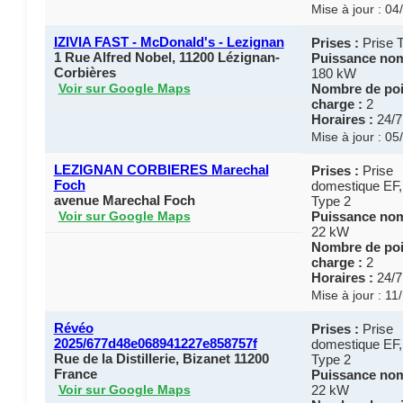
Mise à jour : 0
IZIVIA FAST - McDonald's - Lezignan
Prises :
Prise 
1 Rue Alfred Nobel, 11200 Lézignan-
Puissance nom
Corbières
180 kW
Nombre de poi
Voir sur Google Maps
charge :
2
Horaires :
24/7
Mise à jour : 0
LEZIGNAN CORBIERES Marechal
Prises :
Prise
Foch
domestique EF,
avenue Marechal Foch
Type 2
Puissance nom
Voir sur Google Maps
22 kW
Nombre de poi
charge :
2
Horaires :
24/7
Mise à jour : 11
Révéo
Prises :
Prise
2025/677d48e068941227e858757f
domestique EF,
Rue de la Distillerie, Bizanet 11200
Type 2
France
Puissance nom
22 kW
Voir sur Google Maps