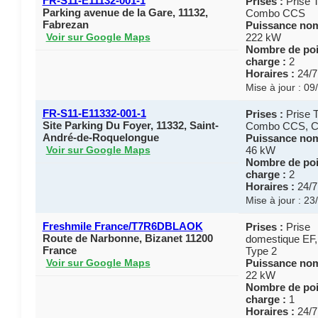
FR-S11-E11132-001-1
Prises :
Prise T
Parking avenue de la Gare, 11132,
Combo CCS
Fabrezan
Puissance nom
222 kW
Voir sur Google Maps
Nombre de poi
charge :
2
Horaires :
24/7
Mise à jour : 0
FR-S11-E11332-001-1
Prises :
Prise T
Site Parking Du Foyer, 11332, Saint-
Combo CCS, 
André-de-Roquelongue
Puissance nom
46 kW
Voir sur Google Maps
Nombre de poi
charge :
2
Horaires :
24/7
Mise à jour : 2
Freshmile France/T7R6DBLAOK
Prises :
Prise
Route de Narbonne, Bizanet 11200
domestique EF,
France
Type 2
Puissance nom
Voir sur Google Maps
22 kW
Nombre de poi
charge :
1
Horaires :
24/7