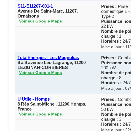
S11-E11267-001-1
Prises :
Prise
Avenue De Saint-Marc, 11267,
domestique EF,
Ornaisons
Type 2
Puissance nom
Voir sur Google Maps
22 kW
Nombre de poi
charge :
1
Horaires :
24/7
Mise à jour : 11
TotalEnergies - Les Magnolias
Prises :
Combo
6 à 8 avenue Léo Lagrange, 11200
Puissance nom
LEZIGNAN-CORBIERES
200 kW
Nombre de poi
Voir sur Google Maps
charge :
8
Horaires :
24/7
Mise à jour : 0
U Utile - Homps
Prises :
Combo
8 Rés Saint-Michel, 11200 Homps,
Puissance nom
France
50 kW
Nombre de poi
Voir sur Google Maps
charge :
3
Horaires :
24/7
Mise à jour : 2