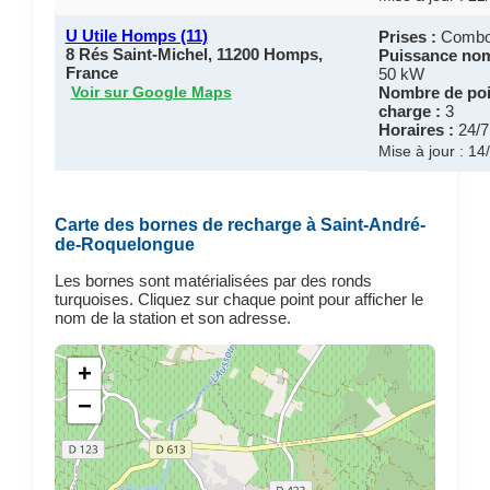
U Utile Homps (11)
Prises :
Combo
8 Rés Saint-Michel, 11200 Homps,
Puissance nom
France
50 kW
Nombre de poi
Voir sur Google Maps
charge :
3
Horaires :
24/7
Mise à jour : 1
Carte des bornes de recharge à Saint-André-
de-Roquelongue
Les bornes sont matérialisées par des ronds
turquoises. Cliquez sur chaque point pour afficher le
nom de la station et son adresse.
+
−