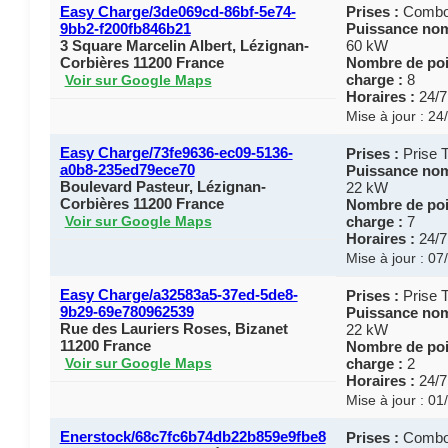
Easy Charge/3de069cd-86bf-5e74-
Prises :
Combo
9bb2-f200fb846b21
Puissance nom
3 Square Marcelin Albert, Lézignan-
60 kW
Corbières 11200 France
Nombre de poi
charge :
8
Voir sur Google Maps
Horaires :
24/7
Mise à jour : 2
Easy Charge/73fe9636-ec09-5136-
Prises :
Prise 
a0b8-235ed79ece70
Puissance nom
Boulevard Pasteur, Lézignan-
22 kW
Corbières 11200 France
Nombre de poi
charge :
7
Voir sur Google Maps
Horaires :
24/7
Mise à jour : 0
Easy Charge/a32583a5-37ed-5de8-
Prises :
Prise 
9b29-69e780962539
Puissance nom
Rue des Lauriers Roses, Bizanet
22 kW
11200 France
Nombre de poi
charge :
2
Voir sur Google Maps
Horaires :
24/7
Mise à jour : 0
Enerstock/68c7fc6b74db22b859e9fbe8
Prises :
Combo