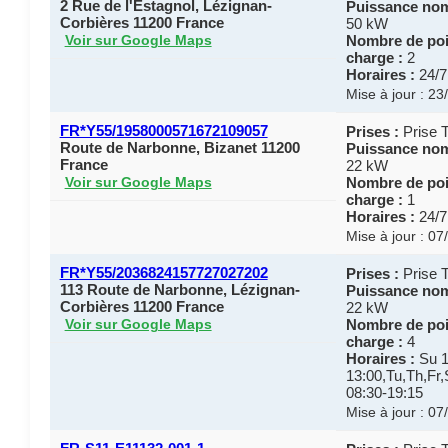
2 Rue de l'Estagnol, Lézignan-
Puissance nom
Corbières 11200 France
50 kW
Nombre de poi
Voir sur Google Maps
charge :
2
Horaires :
24/7
Mise à jour : 2
FR*Y55/1958000571672109057
Prises :
Prise 
Route de Narbonne, Bizanet 11200
Puissance nom
France
22 kW
Nombre de poi
Voir sur Google Maps
charge :
1
Horaires :
24/7
Mise à jour : 0
FR*Y55/2036824157727027202
Prises :
Prise 
113 Route de Narbonne, Lézignan-
Puissance nom
Corbières 11200 France
22 kW
Nombre de poi
Voir sur Google Maps
charge :
4
Horaires :
Su 1
13:00,Tu,Th,Fr
08:30-19:15
Mise à jour : 0