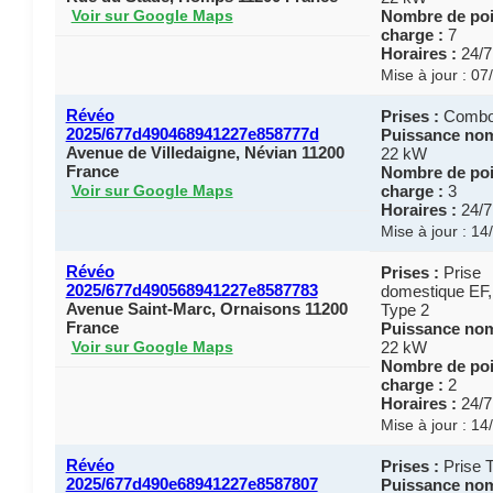
Nombre de poi
Voir sur Google Maps
charge :
7
Horaires :
24/7
Mise à jour : 0
Révéo
Prises :
Combo
2025/677d490468941227e858777d
Puissance nom
Avenue de Villedaigne, Névian 11200
22 kW
France
Nombre de poi
charge :
3
Voir sur Google Maps
Horaires :
24/7
Mise à jour : 1
Révéo
Prises :
Prise
2025/677d490568941227e8587783
domestique EF,
Avenue Saint-Marc, Ornaisons 11200
Type 2
France
Puissance nom
22 kW
Voir sur Google Maps
Nombre de poi
charge :
2
Horaires :
24/7
Mise à jour : 1
Révéo
Prises :
Prise 
2025/677d490e68941227e8587807
Puissance nom