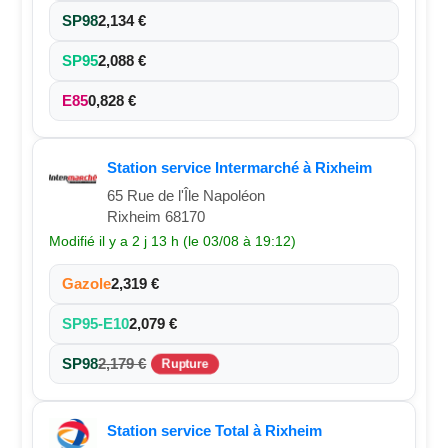
SP98
2,134 €
SP95
2,088 €
E85
0,828 €
Station service Intermarché à Rixheim
65 Rue de l'Île Napoléon
Rixheim 68170
Modifié il y a 2 j 13 h (le 03/08 à 19:12)
Gazole
2,319 €
SP95-E10
2,079 €
SP98
2,179 €
Rupture
Station service Total à Rixheim