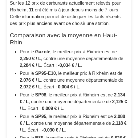
Sur les 12 prix de carburants actuellement relevés pour
Rixheim,
11
ont été mis à jour depuis moins de 7 jours.
Cette information permet de distinguer les tarifs récents
des prix plus anciens avant de choisir une station.
Comparaison avec la moyenne en Haut-
Rhin
Pour le
Gazole
, le meilleur prix à Rixheim est de
2,250 € / L
, contre une moyenne départementale de
2,284 € / L
. Écart :
-0,034 € / L
.
Pour le
SP95-E10
, le meilleur prix à Rixheim est de
2,076 € / L
, contre une moyenne départementale de
2,072 € / L
. Écart :
0,004 € / L
.
Pour le
SP98
, le meilleur prix à Rixheim est de
2,134
€ / L
, contre une moyenne départementale de
2,125 €
/ L
. Écart :
0,009 € / L
.
Pour le
SP95
, le meilleur prix à Rixheim est de
2,088
€ / L
, contre une moyenne départementale de
2,118 €
/ L
. Écart :
-0,030 € / L
.
Pour le
E85
, le meilleur prix à Rixheim est de
0,828 €