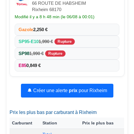
66 ROUTE DE HABSHEIM
Rixheim 68170
Modifié il y a 8 h 48 min (le 06/08 à 00:01)
Gazole
2,250 €
SP95-E10
1,990 €
Rupture
SP98
1,990 €
Rupture
E85
0,849 €
🔔 Créer une alerte
prix
pour Rixheim
Prix les plus bas par carburant à Rixheim
Carburant
Station
Prix le plus bas