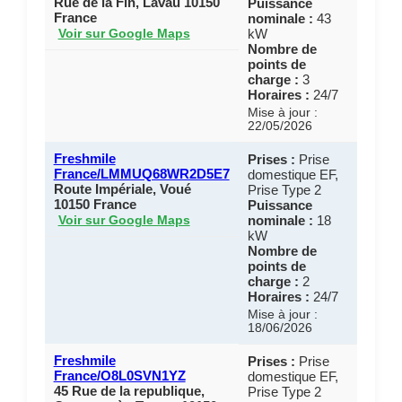
Rue de la Fin, Lavau 10150
Puissance
France
nominale :
43
kW
Voir sur Google Maps
Nombre de
points de
charge :
3
Horaires :
24/7
Mise à jour :
22/05/2026
Freshmile
Prises :
Prise
France/LMMUQ68WR2D5E7
domestique EF,
Route Impériale, Voué
Prise Type 2
10150 France
Puissance
nominale :
18
Voir sur Google Maps
kW
Nombre de
points de
charge :
2
Horaires :
24/7
Mise à jour :
18/06/2026
Freshmile
Prises :
Prise
France/O8L0SVN1YZ
domestique EF,
45 Rue de la republique,
Prise Type 2