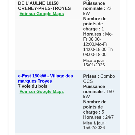
DE L'AULNE 10150
Puissance
CRENEY-PRES-TROYES
nominale :
22
kW
Voir sur Google Maps
Nombre de
points de
charge :
1
Horaires :
Mo-
Fr 08:00-
12:00,Mo-Fr
14:00-18:00,Th
08:00-18:00
Mise à jour :
15/01/2026
e-Fast 150kW - Village des
Prises :
Combo
marques Troyes
CCS
7 voie du bois
Puissance
nominale :
150
Voir sur Google Maps
kW
Nombre de
points de
charge :
5
Horaires :
24/7
Mise à jour :
15/02/2026