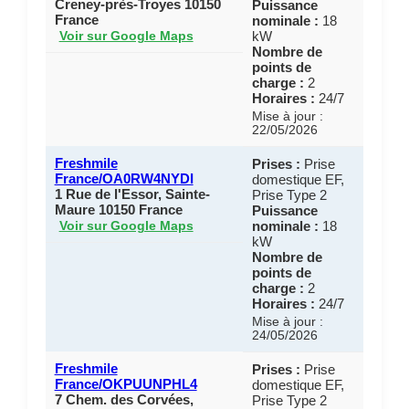
Creney-près-Troyes 10150
Puissance
France
nominale :
18
kW
Voir sur Google Maps
Nombre de
points de
charge :
2
Horaires :
24/7
Mise à jour :
22/05/2026
Freshmile
Prises :
Prise
France/OA0RW4NYDI
domestique EF,
1 Rue de l'Essor, Sainte-
Prise Type 2
Maure 10150 France
Puissance
nominale :
18
Voir sur Google Maps
kW
Nombre de
points de
charge :
2
Horaires :
24/7
Mise à jour :
24/05/2026
Freshmile
Prises :
Prise
France/OKPUUNPHL4
domestique EF,
7 Chem. des Corvées,
Prise Type 2