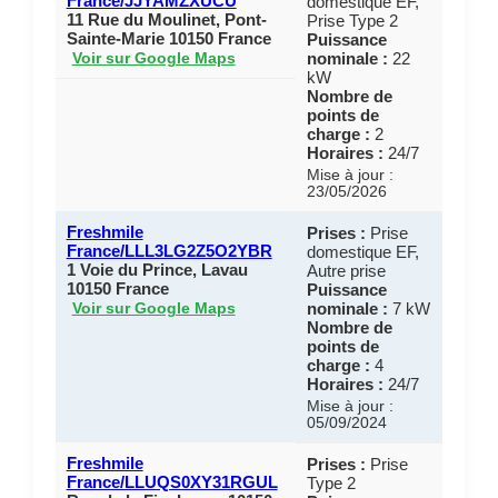
France/JJYAMZXUCU
domestique EF,
11 Rue du Moulinet, Pont-
Prise Type 2
Sainte-Marie 10150 France
Puissance
nominale :
22
Voir sur Google Maps
kW
Nombre de
points de
charge :
2
Horaires :
24/7
Mise à jour :
23/05/2026
Freshmile
Prises :
Prise
France/LLL3LG2Z5O2YBR
domestique EF,
1 Voie du Prince, Lavau
Autre prise
10150 France
Puissance
nominale :
7 kW
Voir sur Google Maps
Nombre de
points de
charge :
4
Horaires :
24/7
Mise à jour :
05/09/2024
Freshmile
Prises :
Prise
France/LLUQS0XY31RGUL
Type 2