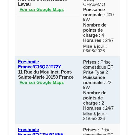
Lavau
CHAdeMO
Puissance
Voir sur Google Maps
nominale :
400
kW
Nombre de
points de
charge :
4
Horaires :
24/7
Mise à jour :
06/08/2026
Freshmile
Prises :
Prise
France/C16QZJT72Y
domestique EF,
11 Rue du Moulinet, Pont-
Prise Type 2
Sainte-Marie 10150 France
Puissance
nominale :
22
Voir sur Google Maps
kW
Nombre de
points de
charge :
2
Horaires :
24/7
Mise à jour :
21/05/2026
Freshmile
Prises :
Prise
France/C2C0H3ORFE
domestique EF,